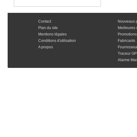
Informations
Nos offres
Contact
Nouveaux p
Plan du site
Meilleures 
Mentions légales
Promotions
Conditions d'utilisation
Fabricants
A propos
Fournisseu
Traceur G
Alarme Mais