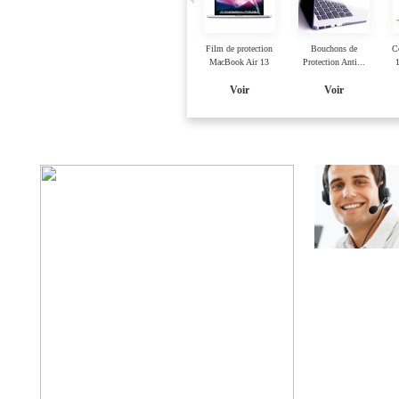
Coque MacBook Air 13
Coque MacBook A
Léopard
Union Jack
Voir
Voir
Cable Mini
Sacoche simili cuir
Film de protection
Bouchons de
C
Displayport vers
Noir pour...
MacBook Air 13
Protection Anti...
HDMI
Voir
Voir
Voir
Voir