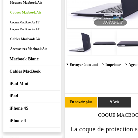
Housses Macbook Air
Coques Macbook Air
Coques MacBook Air 11"
AGRANDIR
Coques MacBook Air 13"
Cables Macbook Air
Accessoires Macbook Air
Macbook Blanc
Envoyer à un ami
Imprimer
Agran
Cables MacBook
iPad Mini
iPad
En savoir plus
9 Avis
iPhone 4S
COQUE MACBOOK
iPhone 4
La coque de protection 