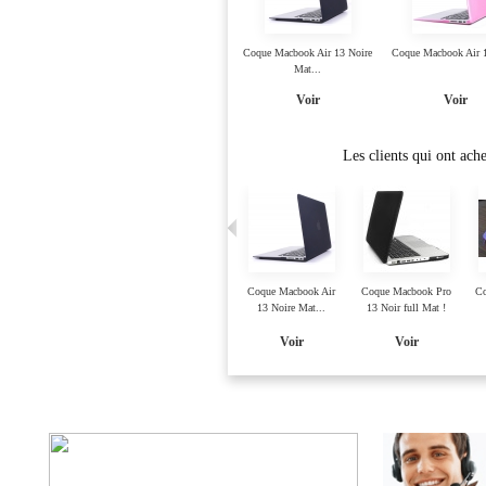
Coque Macbook Air 13 Noire
Coque Macbook Air 
Mat...
Voir
Voir
Les clients qui ont ach
Coque Macbook Air 13 Noire
Coque Macbook Air 1
Full...
Glossy
Voir
Voir
Coque Macbook Pro
Film écran Macbook
Coque Macbook Air
Coque Macbook Pro
Co
13 Noire Mate...
Pro 13 pouces
13 Noire Mat...
13 Noir full Mat !
Voir
Voir
Voir
Voir