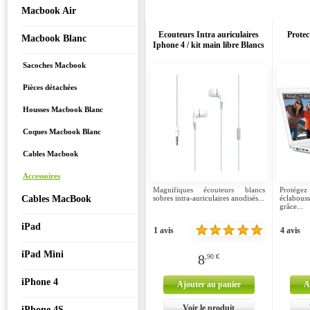
Macbook Air
Ecouteurs Intra auriculaires
Protec
Macbook Blanc
Iphone 4 / kit main libre Blancs
Sacoches Macbook
Pièces détachées
Housses Macbook Blanc
Coques Macbook Blanc
Cables Macbook
Accessoires
Magnifiques écouteurs blancs
Protége
Cables MacBook
sobres intra-auriculaires anodisés...
éclabous
grâce...
iPad
1 avis
4 avis
iPad Mini
8
,90 €
iPhone 4
Ajouter au panier
A
Voir le produit
iPhone 4S