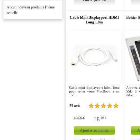
Voir le produit
Aucun nouveau produit à l'heure
actuelle
Cable Mini Displayport HDMI
Boitier
Long 1.8m
Cable mini displayport hdmi long
Ajoutez 
pour relier votre MacBook à un
SSD à v
TV...
iMac...
55 avis
18
19,99 €
,99 €
Ajouter au panier
A