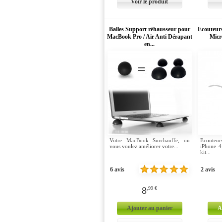
Voir le produit
Balles Support réhausseur pour
Ecouteurs
MacBook Pro / Air Anti Dérapant
Micr
en...
Votre MacBook Surchauffe, ou
Ecouteu
vous voulez améliorer votre...
iPhone 4
kit...
6 avis
2 avis
8
,99 €
Ajouter au panier
A