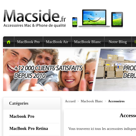
MacBook Pro
MacBook Air
MacBook Blanc
Notre Blog
Accueil
Macbook Blanc
Accessoires
>
>
Catégories
Access
Macbook Pro
MacBook Pro Retina
Vous trouverez ici tous les accessoires indisp