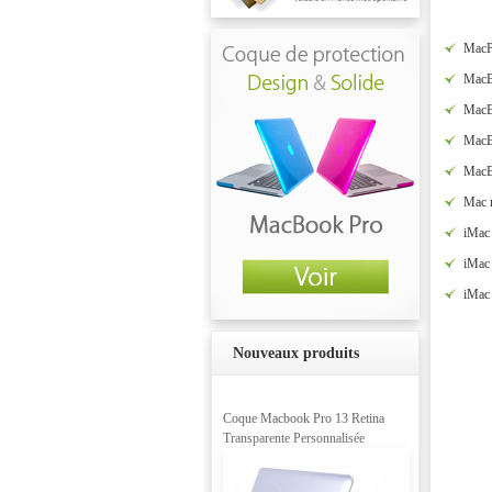
MacP
MacB
MacB
MacB
MacB
Mac 
iMac 
iMac 
iMac 
Nouveaux produits
Coque Macbook Pro 13 Retina
Transparente Personnalisée