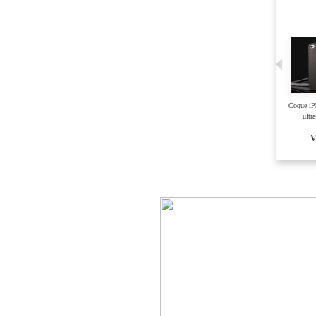
Cable Mini
Coque Macbook
Coque iP
Displayport vers VGA
Blanc 13 unibody...
ultra
Voir
Voir
V