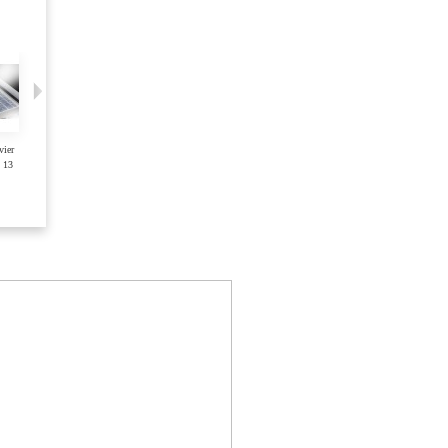
vier
Coque Macbook Air
Coque Macbook Pro
Coque Macbook Pro
 13
13 Transparente
13 unibody...
15 unibody Rose
Voir
Voir
Voir