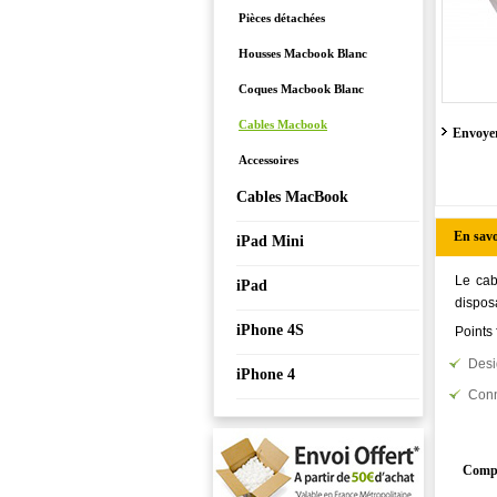
Pièces détachées
Housses Macbook Blanc
Coques Macbook Blanc
Cables Macbook
Envoyer
Accessoires
Cables MacBook
En savo
iPad Mini
Le cab
iPad
dispos
iPhone 4S
Points 
Desi
iPhone 4
Conn
Compa