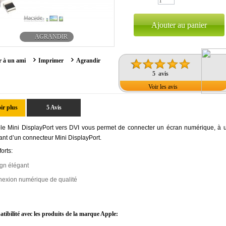
AGRANDIR
 à un ami
Imprimer
Agrandir
5 avis
Voir les avis
ir plus
5 Avis
le Mini DisplayPort vers DVI vous permet de connecter un écran numérique, à
ant d’un connecteur Mini DisplayPort.
forts:
gn élégant
exion numérique de qualité
tibilité avec les produits de la marque Apple: