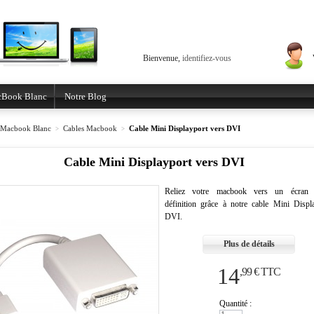
Bienvenue,
identifiez-vous
Book Blanc
Notre Blog
Macbook Blanc
Cables Macbook
Cable Mini Displayport vers DVI
>
>
Cable Mini Displayport vers DVI
Reliez votre macbook vers un écran 
définition grâce à notre cable Mini Displ
DVI.
Plus de détails
14
,99 € TTC
Quantité :